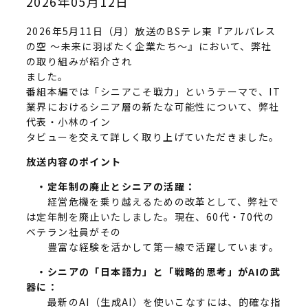
2026年05月12日
2026年5月11日（月）放送のBSテレ東『アルバレス
の空 ～未来に羽ばたく企業たち～』において、弊社
の取り組みが紹介され
ました。
番組本編では「シニアこそ戦力」というテーマで、IT
業界におけるシニア層の新たな可能性について、弊社
代表・小林のイン
タビューを交えて詳しく取り上げていただきました。
放送内容のポイント
・定年制の廃止とシニアの活躍：
経営危機を乗り越えるための改革として、弊社で
は定年制を廃止いたしました。現在、60代・70代の
ベテラン社員がその
豊富な経験を活かして第一線で活躍しています。
・シニアの「日本語力」と「戦略的思考」がAIの武
器に：
最新のAI（生成AI）を使いこなすには、的確な指