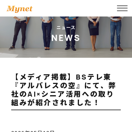
会社案内
ニュース
NEWS
事業内容
新着ニュース
サービスプロダクト
採用情報
【メディア掲載】BSテレ東
『アルバレスの空』にて、弊
パートナー募集
社のAI×シニア活用への取り
組みが紹介されました！
お問い合わせ
採用お問い合わせ