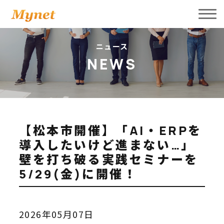
会社案内
ニュース
NEWS
事業内容
新着ニュース
サービスプロダクト
採用情報
【松本市開催】「AI・ERPを
導入したいけど進まない…」
パートナー募集
壁を打ち破る実践セミナーを
5/29(金)に開催！
お問い合わせ
採用お問い合わせ
2026年05月07日