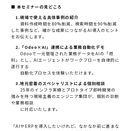
■ 本セミナーの見どころ
1.現場で使える具体事例の紹介
資料作成時間を80%削減、検索時間を90%削減
した事例など、確かな成果につながるAI導入のヒント
をお伝えします。
2.「Odoo×AI」連携による業務自動化デモ
Odooで一元管理された業務データをAIの「燃
料」とし、AIエージェントがワークフローを自律的に
遂行する
自動化プロセスを体験いただけます。
3.地元密着のスペシャリストによる個別相談
25年のインフラ実績とプロトタイプ即時開発の
強みを持つ現場主義のエンジニア集団が、個別の診断
や業務相談
に対応いたします。
「AIやERPを導入したいけれど、なかなか前に進まな